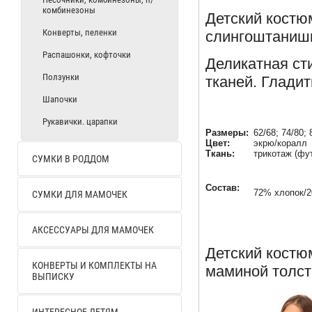
комбинезоны
Детский костю
Конверты, пеленки
слингоштаниш
Распашонки, кофточки
Деликатная ст
Ползунки
тканей. Глади
Шапочки
Рукавички. царапки
Размеры:
62/68; 74/80; 
Цвет:
экрю/коралл
Ткань:
трикотаж (фу
СУМКИ В РОДДОМ
Состав:
72% хлопок/
СУМКИ ДЛЯ МАМОЧЕК
АКСЕССУАРЫ ДЛЯ МАМОЧЕК
Детский кост
КОНВЕРТЫ И КОМПЛЕКТЫ НА
маминой толсто
ВЫПИСКУ